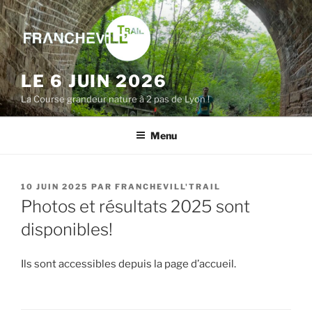
Aller
au
contenu
principal
LE 6 JUIN 2026
La Course grandeur nature à 2 pas de Lyon !
Menu
PUBLIÉ
10 JUIN 2025
PAR
FRANCHEVILL'TRAIL
LE
Photos et résultats 2025 sont
disponibles!
Ils sont accessibles depuis la page d’accueil.