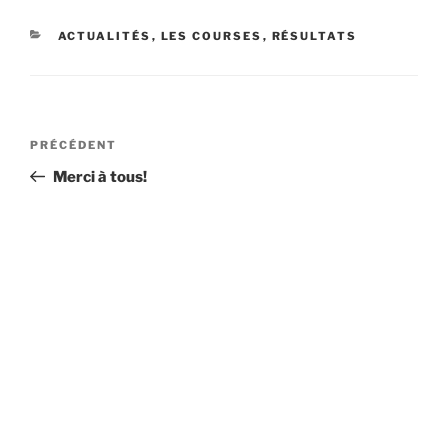
CATÉGORIES
ACTUALITÉS
,
LES COURSES
,
RÉSULTATS
Navigation
Article
PRÉCÉDENT
de
précédent
Merci à tous!
l’article