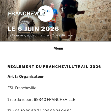
Aller
au
contenu
principal
LE 6 JUIN 2026
La Course grandeur nature à 2 pas de Lyon !
Menu
RÈGLEMENT DU FRANCHEVILL’TRAIL 2026
Art 1 : Organisateur
ESL Francheville
1 rue du robert 69340 FRANCHEVILLE