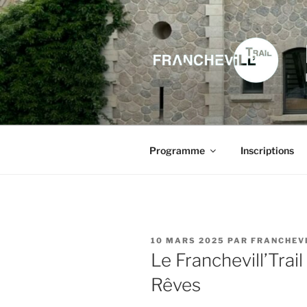
Aller
au
contenu
principal
Programme
Inscriptions
PUBLIÉ
10 MARS 2025
PAR
FRANCHEVI
LE
Le Franchevill’Trail
Rêves